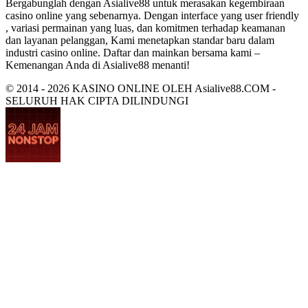
Bergabunglah dengan Asialive88 untuk merasakan kegembiraan
casino online yang sebenarnya. Dengan interface yang user friendly
, variasi permainan yang luas, dan komitmen terhadap keamanan
dan layanan pelanggan, Kami menetapkan standar baru dalam
industri casino online. Daftar dan mainkan bersama kami –
Kemenangan Anda di Asialive88 menanti!
© 2014 - 2026 KASINO ONLINE OLEH Asialive88.COM -
SELURUH HAK CIPTA DILINDUNGI