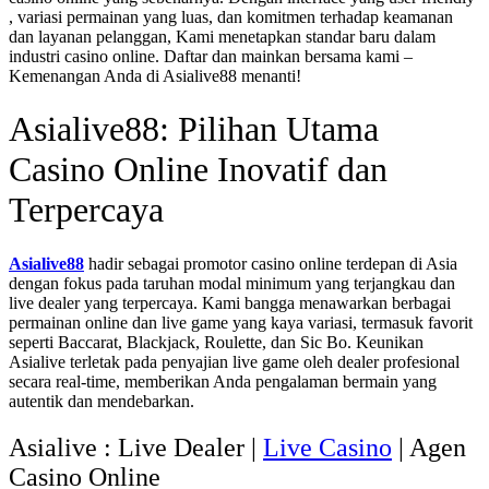
, variasi permainan yang luas, dan komitmen terhadap keamanan
dan layanan pelanggan, Kami menetapkan standar baru dalam
industri casino online. Daftar dan mainkan bersama kami –
Kemenangan Anda di Asialive88 menanti!
Asialive88: Pilihan Utama
Casino Online Inovatif dan
Terpercaya
Asialive88
hadir sebagai promotor casino online terdepan di Asia
dengan fokus pada taruhan modal minimum yang terjangkau dan
live dealer yang terpercaya. Kami bangga menawarkan berbagai
permainan online dan live game yang kaya variasi, termasuk favorit
seperti Baccarat, Blackjack, Roulette, dan Sic Bo. Keunikan
Asialive terletak pada penyajian live game oleh dealer profesional
secara real-time, memberikan Anda pengalaman bermain yang
autentik dan mendebarkan.
Asialive : Live Dealer |
Live Casino
| Agen
Casino Online