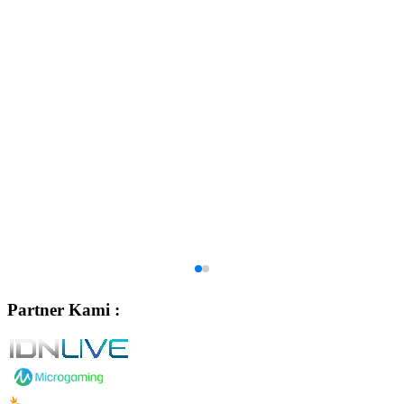
Partner Kami :