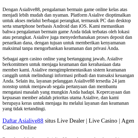
Dengan Asialive88, pengalaman bermain game online kelas atas
menjadi lebih mudah dan nyaman. Platform Asialive dioptimalkan
untuk akses melalui berbagai perangkat, termasuk PC dan desktop
serta smartphone berbasis Android dan iOS. Kami memastikan
bahwa pengalaman bermain game Anda tidak terbatas oleh lokasi
atau perangkat. Asialive juga menyederhanakan proses deposit dan
penarikan dana, dengan tujuan untuk memberikan kenyamanan
maksimal tanpa mengorbankan keamanan dan privasi Anda.
Sebagai agen casino online yang bertanggung jawab, Asialive
berkomitmen untuk menjaga keamanan dan kerahasiaan data
member kami. Asialive mengimplementasikan sistem keamanan
canggih untuk melindungi informasi pribadi dan transaksi keuangan
Anda. Selain itu, layanan pelanggan Asialive88 tersedia 24 jam
nonstop untuk menjawab segala pertanyaan dan membantu
mengatasi masalah yang mungkin Anda hadapi. Kepercayaan dan
kepuasan member adalah prioritas utama Asialive, dan kami
berupaya keras untuk menjaga itu melalui layanan dan keamanan
yang tidak tertandingi.
Daftar Asialive88
situs Live Dealer | Live Casino | Agen
Casino Online