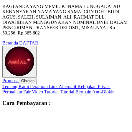
BAGI ANDA YANG MEMILIKI NAMA TUNGGAL ATAU
KEBANYAKAN NAMA YANG SAMA, CONTOH : BUDI,
AGUS, SALEH, SULAIMAN, ALI, RAHMAT DLL.
DIWAJIBKAN MENGGUNAKAN NOMINAL UNIK DALAM
PENGIRIMAN TRANSFER DEPOSIT, MISALNYA : Rp
50.256, Rp 365.602
Beranda
DAFTAR
Promosi
Obrolan
Tentang Kami
Peraturan
Link Alternatif
Kebijakan Privasi
Permainan Fair
Video Tutorial
Tutorial Bermain
Anti-Blokir
Cara Pembayaran :