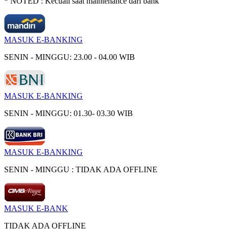
* NOTED : Kecuali saat maintenance dari bank
MASUK E-BANKING
SENIN - MINGGU: 23.00 - 04.00 WIB
MASUK E-BANKING
SENIN - MINGGU: 01.30- 03.30 WIB
MASUK E-BANKING
SENIN - MINGGU : TIDAK ADA OFFLINE
MASUK E-BANK
TIDAK ADA OFFLINE