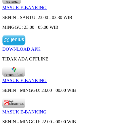
MASUK E-BANKING
SENIN - SABTU: 23.00 - 03.30 WIB
MINGGU: 23.00 - 05.00 WIB
DOWNLOAD APK
TIDAK ADA OFFLINE
MASUK E-BANKING
SENIN - MINGGU: 23.00 - 00.00 WIB
MASUK E-BANKING
SENIN - MINGGU: 22.00 - 00.00 WIB