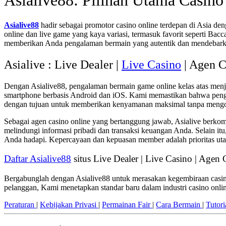
Asialive88: Pilihan Utama Casino
Asialive88
hadir sebagai promotor casino online terdepan di Asia 
online dan live game yang kaya variasi, termasuk favorit seperti Bacca
memberikan Anda pengalaman bermain yang autentik dan mendebark
Asialive : Live Dealer |
Live Casino
| Agen C
Dengan Asialive88, pengalaman bermain game online kelas atas menja
smartphone berbasis Android dan iOS. Kami memastikan bahwa pengal
dengan tujuan untuk memberikan kenyamanan maksimal tanpa meng
Sebagai agen casino online yang bertanggung jawab, Asialive berk
melindungi informasi pribadi dan transaksi keuangan Anda. Selain 
Anda hadapi. Kepercayaan dan kepuasan member adalah prioritas utam
Daftar Asialive88
situs Live Dealer | Live Casino | Agen
Bergabunglah dengan Asialive88 untuk merasakan kegembiraan casino
pelanggan, Kami menetapkan standar baru dalam industri casino onl
Peraturan
|
Kebijakan Privasi
|
Permainan Fair
|
Cara Bermain
|
Tutori