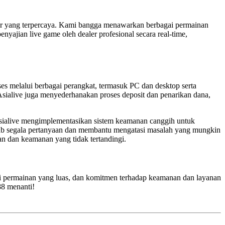
aler yang terpercaya. Kami bangga menawarkan berbagai permainan
enyajian live game oleh dealer profesional secara real-time,
es melalui berbagai perangkat, termasuk PC dan desktop serta
sialive juga menyederhanakan proses deposit dan penarikan dana,
sialive mengimplementasikan sistem keamanan canggih untuk
awab segala pertanyaan dan membantu mengatasi masalah yang mungkin
n dan keamanan yang tidak tertandingi.
si permainan yang luas, dan komitmen terhadap keamanan dan layanan
88 menanti!