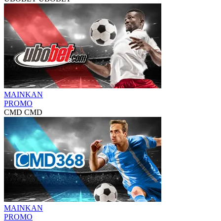
MAINKAN
PROMO
CMD
CMD
MAINKAN
PROMO