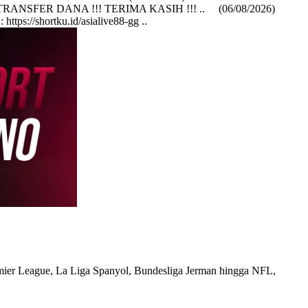
NSFER DANA !!! TERIMA KASIH !!! ..
(06/08/2026)
 : https://shortku.id/asialive88-gg ..
Premier League, La Liga Spanyol, Bundesliga Jerman hingga NFL,