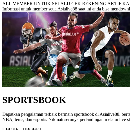
ALL MEMBER UNTUK SELALU CEK REKENING AKTIF KAM
Informasi untuk member setia Asialive88 saat ini anda bisa mendownl
SPORTSBOOK
Dapatkan pengalaman terbaik bermain sportsbook di Asialive88, berta
NBA, tenis, dan esports. Nikmati serunya pertandingan melalui live 
UBOBET
UBOBET