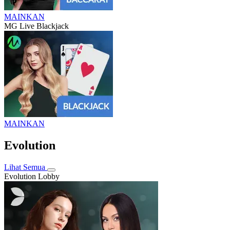
MAINKAN
MG Live Blackjack
MAINKAN
Evolution
Lihat Semua
Evolution Lobby