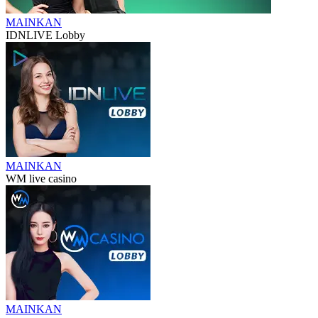
MAINKAN
IDNLIVE Lobby
MAINKAN
WM live casino
MAINKAN