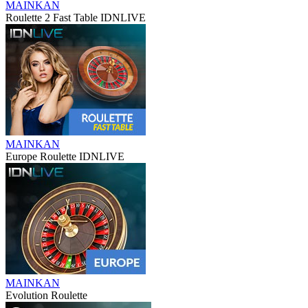
MAINKAN
Roulette 2 Fast Table IDNLIVE
MAINKAN
Europe Roulette IDNLIVE
MAINKAN
Evolution Roulette