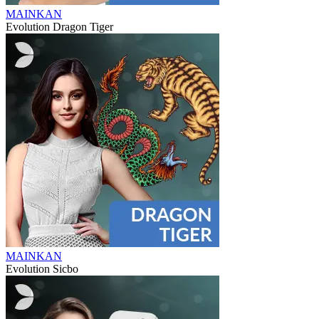
MAINKAN
Evolution Dragon Tiger
MAINKAN
Evolution Sicbo