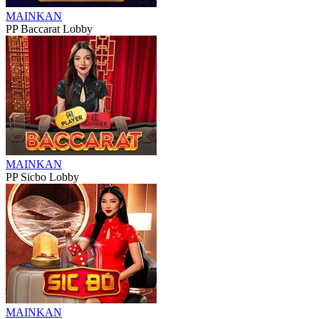
MAINKAN
PP Baccarat Lobby
MAINKAN
PP Sicbo Lobby
MAINKAN