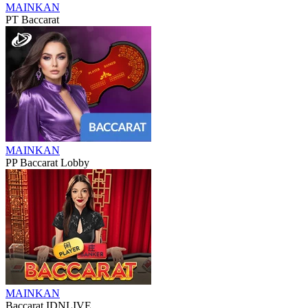
MAINKAN
PT Baccarat
MAINKAN
PP Baccarat Lobby
MAINKAN
Baccarat IDNLIVE