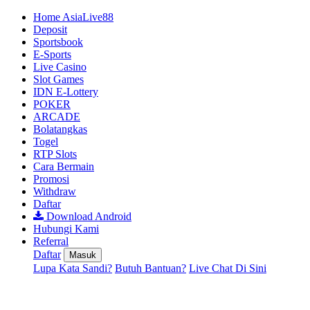
Home AsiaLive88
Deposit
Sportsbook
E-Sports
Live Casino
Slot Games
IDN E-Lottery
POKER
ARCADE
Bolatangkas
Togel
RTP Slots
Cara Bermain
Promosi
Withdraw
Daftar
Download Android
Hubungi Kami
Referral
Daftar
Masuk
Lupa Kata Sandi?
Butuh Bantuan?
Live Chat Di Sini