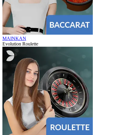
MAINKAN
Evolution Roulette