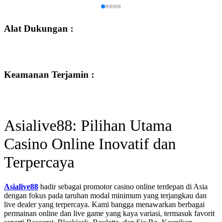
Alat Dukungan :
Keamanan Terjamin :
Asialive88: Pilihan Utama
Casino Online Inovatif dan
Terpercaya
Asialive88
hadir sebagai promotor casino online terdepan di Asia
dengan fokus pada taruhan modal minimum yang terjangkau dan
live dealer yang terpercaya. Kami bangga menawarkan berbagai
permainan online dan live game yang kaya variasi, termasuk favorit