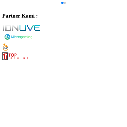
Partner Kami :