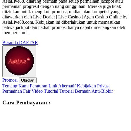
AsiaLive88. dilarang bermain pada setiap permainan jackpot atau
permainan progresif dengan uang sungguhan. Mereka juga tidak
diizinkan untuk mengikuti promosi, undian atau kompetisi yang
ditawarkan oleh Live Dealer | Live Casino | Agen Casino Online by
AsiaLive88.com. Kebijakan ini diberlakukan untuk memastikan
bahwa jackpot dan hadiah promosi hanya dapat dimenangkan oleh
member kami.
Beranda
DAFTAR
Promosi
Obrolan
Tentang Kami
Peraturan
Link Alternatif
Kebijakan Privasi
Permainan Fair
Video Tutorial
Tutorial Bermain
Anti-Blokir
Cara Pembayaran :