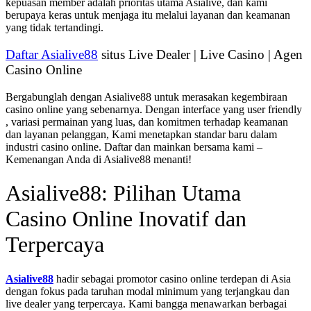
kepuasan member adalah prioritas utama Asialive, dan kami
berupaya keras untuk menjaga itu melalui layanan dan keamanan
yang tidak tertandingi.
Daftar Asialive88
situs Live Dealer | Live Casino | Agen
Casino Online
Bergabunglah dengan Asialive88 untuk merasakan kegembiraan
casino online yang sebenarnya. Dengan interface yang user friendly
, variasi permainan yang luas, dan komitmen terhadap keamanan
dan layanan pelanggan, Kami menetapkan standar baru dalam
industri casino online. Daftar dan mainkan bersama kami –
Kemenangan Anda di Asialive88 menanti!
Asialive88: Pilihan Utama
Casino Online Inovatif dan
Terpercaya
Asialive88
hadir sebagai promotor casino online terdepan di Asia
dengan fokus pada taruhan modal minimum yang terjangkau dan
live dealer yang terpercaya. Kami bangga menawarkan berbagai