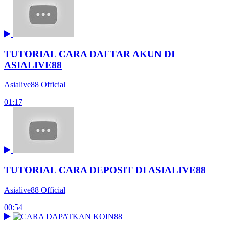
TUTORIAL CARA DAFTAR AKUN DI
ASIALIVE88
Asialive88 Official
01:17
TUTORIAL CARA DEPOSIT DI ASIALIVE88
Asialive88 Official
00:54