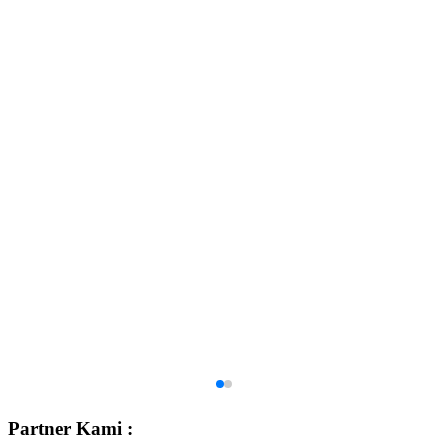
Partner Kami :