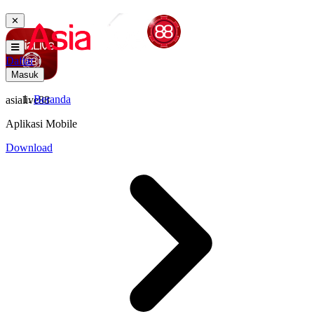
✕
Daftar
Masuk
Beranda
asialive88
Aplikasi Mobile
Download