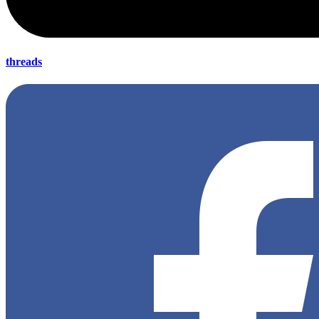
threads