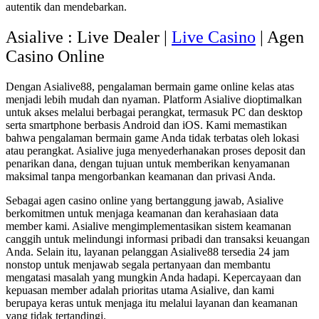
autentik dan mendebarkan.
Asialive : Live Dealer |
Live Casino
| Agen
Casino Online
Dengan Asialive88, pengalaman bermain game online kelas atas
menjadi lebih mudah dan nyaman. Platform Asialive dioptimalkan
untuk akses melalui berbagai perangkat, termasuk PC dan desktop
serta smartphone berbasis Android dan iOS. Kami memastikan
bahwa pengalaman bermain game Anda tidak terbatas oleh lokasi
atau perangkat. Asialive juga menyederhanakan proses deposit dan
penarikan dana, dengan tujuan untuk memberikan kenyamanan
maksimal tanpa mengorbankan keamanan dan privasi Anda.
Sebagai agen casino online yang bertanggung jawab, Asialive
berkomitmen untuk menjaga keamanan dan kerahasiaan data
member kami. Asialive mengimplementasikan sistem keamanan
canggih untuk melindungi informasi pribadi dan transaksi keuangan
Anda. Selain itu, layanan pelanggan Asialive88 tersedia 24 jam
nonstop untuk menjawab segala pertanyaan dan membantu
mengatasi masalah yang mungkin Anda hadapi. Kepercayaan dan
kepuasan member adalah prioritas utama Asialive, dan kami
berupaya keras untuk menjaga itu melalui layanan dan keamanan
yang tidak tertandingi.