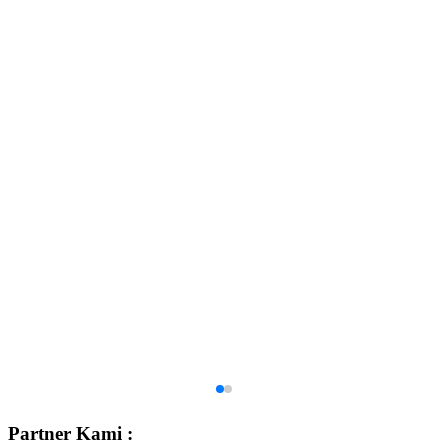
Partner Kami :