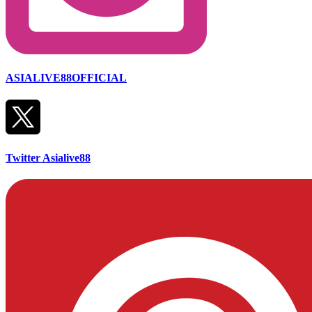
ASIALIVE88OFFICIAL
Twitter Asialive88