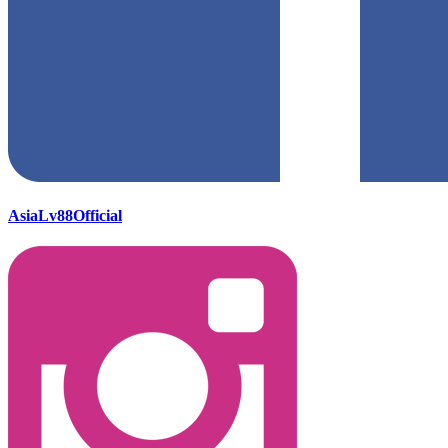
AsiaLv88Official