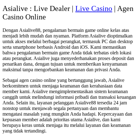
Asialive : Live Dealer |
Live Casino
| Agen
Casino Online
Dengan Asialive88, pengalaman bermain game online kelas atas
menjadi lebih mudah dan nyaman. Platform Asialive dioptimalkan
untuk akses melalui berbagai perangkat, termasuk PC dan desktop
serta smartphone berbasis Android dan iOS. Kami memastikan
bahwa pengalaman bermain game Anda tidak terbatas oleh lokasi
atau perangkat. Asialive juga menyederhanakan proses deposit dan
penarikan dana, dengan tujuan untuk memberikan kenyamanan
maksimal tanpa mengorbankan keamanan dan privasi Anda.
Sebagai agen casino online yang bertanggung jawab, Asialive
berkomitmen untuk menjaga keamanan dan kerahasiaan data
member kami. Asialive mengimplementasikan sistem keamanan
canggih untuk melindungi informasi pribadi dan transaksi keuangan
Anda. Selain itu, layanan pelanggan Asialive88 tersedia 24 jam
nonstop untuk menjawab segala pertanyaan dan membantu
mengatasi masalah yang mungkin Anda hadapi. Kepercayaan dan
kepuasan member adalah prioritas utama Asialive, dan kami
berupaya keras untuk menjaga itu melalui layanan dan keamanan
yang tidak tertandingi.