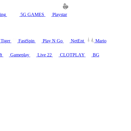
ing
5G GAMES
Playstar
Tiger
FastSpin
Play N Go
NetEnt
Mario
ft
Gameplay
Live 22
CLOTPLAY
BG