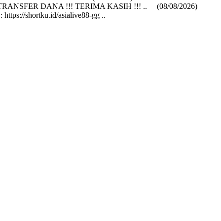
NSFER DANA !!! TERIMA KASIH !!! ..
(08/08/2026)
 : https://shortku.id/asialive88-gg ..