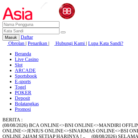
Daftar
Masuk
Obrolan
|
Penarikan
|
Hubungi Kami
|
Lupa Kata Sandi?
Beranda
Live Casino
Slot
ARCADE
Sportsbook
E-sports
Togel
POKER
Deposit
Bolatangkas
Promosi
BERITA :
(08/08/2026)
BCA ONLINE<>BNI ONLINE<>MANDIRI OFFL
ONLINE<>JENIUS ONLINE<>SINARMAS ONLINE<>BSI O
ONLINE 24JAM SETIAP HARINYA ! ..
(08/08/2026)
SELAMAT