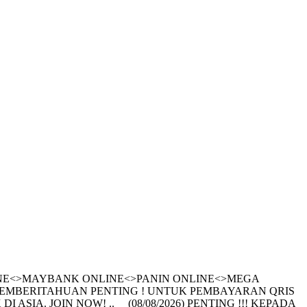
LINE<>MAYBANK ONLINE<>PANIN ONLINE<>MEGA
EMBERITAHUAN PENTING ! UNTUK PEMBAYARAN QRIS
DI ASIA. JOIN NOW! ..
(08/08/2026)
PENTING !!! KEPADA