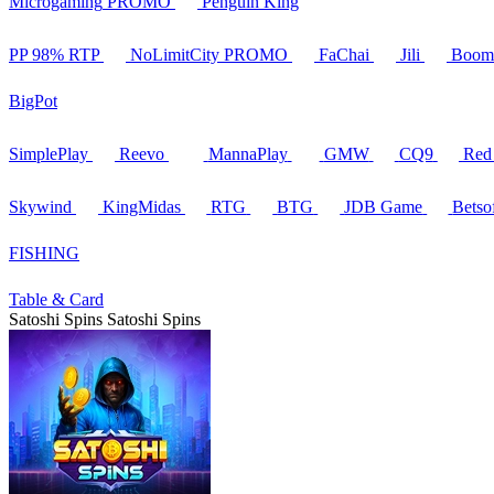
Microgaming
PROMO
Penguin King
PP 98% RTP
NoLimitCity
PROMO
FaChai
Jili
Boom
BigPot
SimplePlay
Reevo
MannaPlay
GMW
CQ9
Red 
Skywind
KingMidas
RTG
BTG
JDB Game
Betso
FISHING
Table & Card
Satoshi Spins
Satoshi Spins